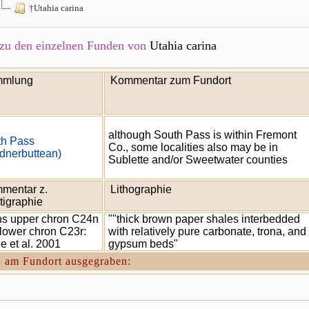
†Utahia carina
zu den einzelnen Funden von
Utahia carina
mlung
Kommentar zum Fundort
although South Pass is within Fremont
th Pass
Co., some localities also may be in
dnerbuttean)
Sublette and/or Sweetwater counties
mentar z.
Lithographie
tigraphie
s upper chron C24n
""thick brown paper shales interbedded
lower chron C23r:
with relatively pure carbonate, trona, and
e et al. 2001
gypsum beds"
. am Fundort ausgegraben: