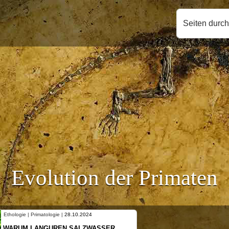
Seiten durc
Evolution der Primaten
Primatologie |
28.10.2024
Ethologie | Primatologi
LANGUREN SALZWASSER
NEUES VON WEI