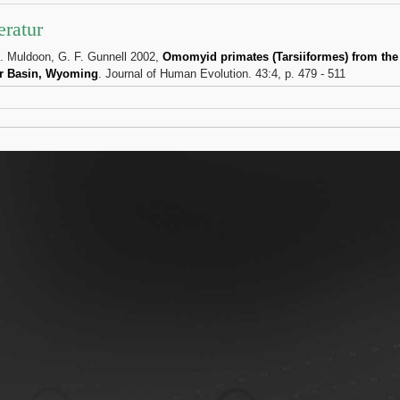
eratur
. Muldoon, G. F. Gunnell 2002,
Omomyid primates (Tarsiiformes) from the
r Basin, Wyoming
. Journal of Human Evolution. 43:4, p. 479 - 511