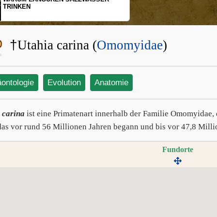
SCHOPFGIBBON
BEWEGUNGSMU
†
Utahia carina (
Omomyidae
)
äontologie
Evolution
Anatomie
 carina
ist eine Primatenart innerhalb der Familie Omomyidae,
 das vor rund 56 Millionen Jahren begann und bis vor 47,8 Mill
Fundorte