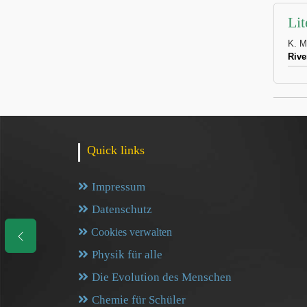
Lit
K. M
Rive
Quick links
Impressum
Datenschutz
Cookies verwalten
Physik für alle
Die Evolution des Menschen
Chemie für Schüler