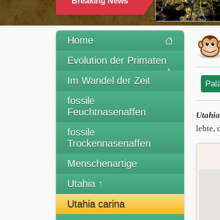
Breaking News
TRINKEN
Home
Evolution der Primaten
Im Wandel der Zeit
Pal
fossile
Feuchtnasenaffen
Utahia
lebte,
fossile
Trockennasenaffen
Menschenartige
Utahia ↑
Utahia carina