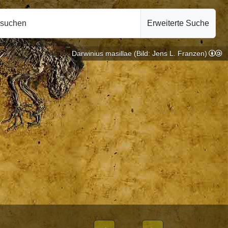
hsuchen
Erweiterte Suche
Darwinius masillae (Bild: Jens L. Franzen)
e |
10.10.2024
BLICHEN