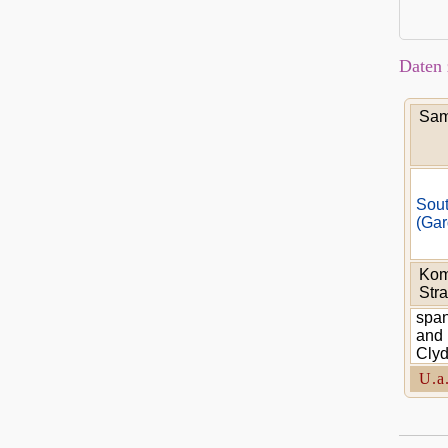
Daten 
Sam
Sou
(Gar
Kom
Stra
span
and 
Clyd
U.a