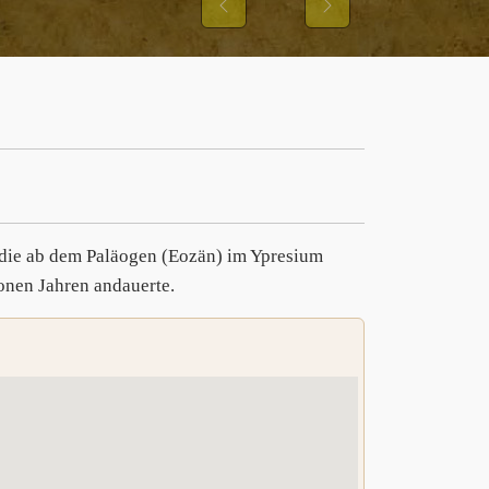
S UND IHRER
Previous
Next
STER
 die ab dem Paläogen (Eozän) im Ypresium
ionen Jahren andauerte.