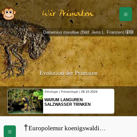
Wir Primaten
Darwinius masillae (Bild: Jens L. Franzen)
Evolution der Primaten
Ethologie | Primatologie |
28.10.2024
WARUM LANGUREN
SALZWASSER TRINKEN
†
Europolemur koenigswaldi
(
Notharctidae
)