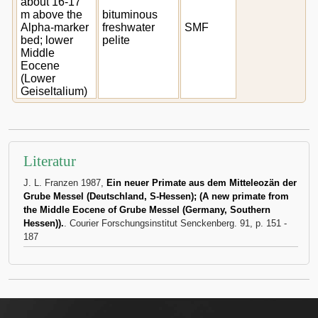
about 16-17
m above the
bituminous
Alpha-marker
freshwater
SMF
bed; lower
pelite
Middle
Eocene
(Lower
Geiseltalium)
Literatur
J. L. Franzen 1987,
Ein neuer Primate aus dem Mitteleozän der
Grube Messel (Deutschland, S-Hessen); (A new primate from
the Middle Eocene of Grube Messel (Germany, Southern
Hessen)).
. Courier Forschungsinstitut Senckenberg. 91, p. 151 -
187