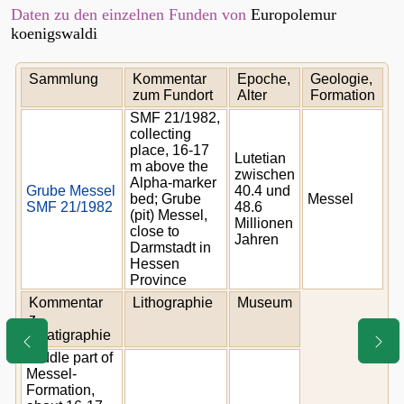
Daten zu den einzelnen Funden von
Europolemur
koenigswaldi
Sammlung
Kommentar
Epoche,
Geologie,
zum Fundort
Alter
Formation
SMF 21/1982,
collecting
place, 16-17
Lutetian
m above the
zwischen
Alpha-marker
Grube Messel
40.4 und
bed; Grube
Messel
SMF 21/1982
48.6
(pit) Messel,
Millionen
close to
Jahren
Darmstadt in
Hessen
Province
Kommentar
Lithographie
Museum
z.
Stratigraphie
Middle part of
Messel-
Formation,