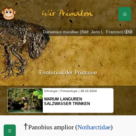
Wir Primaten
Darwinius masillae (Bild: Jens L. Franzen)
Evolution der Primaten
Ethologie | Primatologie |
28.10.2024
WARUM LANGUREN
SALZWASSER TRINKEN
†
Panobius amplior (
Notharctidae
)