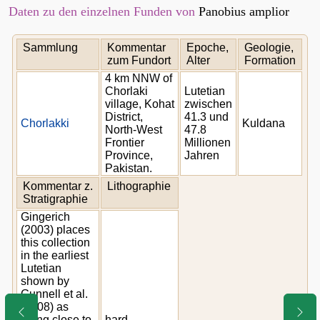
Daten zu den einzelnen Funden von
Panobius amplior
Sammlung
Kommentar
Epoche,
Geologie,
zum Fundort
Alter
Formation
4 km NNW of
Chorlaki
Lutetian
village, Kohat
zwischen
District,
41.3 und
Chorlakki
Kuldana
North-West
47.8
Frontier
Millionen
Province,
Jahren
Pakistan.
Kommentar z.
Lithographie
Stratigraphie
Gingerich
(2003) places
this collection
in the earliest
Lutetian
shown by
Gunnell et al.
(2008) as
being close to
hard,