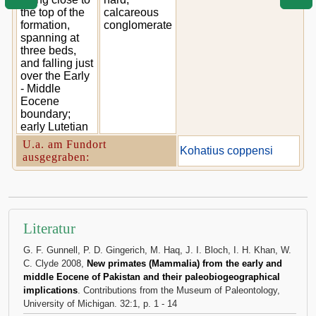
the top of the
calcareous
formation,
conglomerate
spanning at
three beds,
and falling just
over the Early
- Middle
Eocene
boundary;
early Lutetian
U.a. am Fundort
Kohatius coppensi
ausgegraben:
Literatur
G. F. Gunnell, P. D. Gingerich, M. Haq, J. I. Bloch, I. H. Khan, W.
C. Clyde 2008,
New primates (Mammalia) from the early and
middle Eocene of Pakistan and their paleobiogeographical
implications
. Contributions from the Museum of Paleontology,
University of Michigan. 32:1, p. 1 - 14