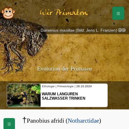
Wir Primaten
Darwinius masillae (Bild: Jens L. Franzen)
Evolution der Primaten
Ethologie | Primatologie |
28.10.2024
WARUM LANGUREN
SALZWASSER TRINKEN
†
Panobius afridi (
Notharctidae
)