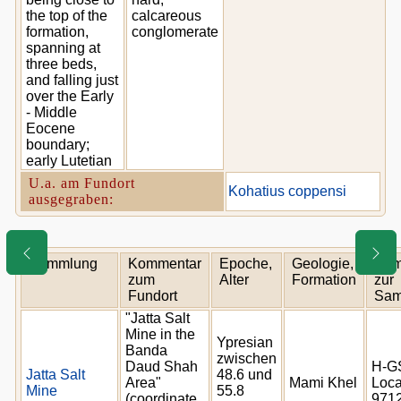
the top of the
calcareous
formation,
conglomerate
spanning at
three beds,
and falling just
over the Early
- Middle
Eocene
boundary;
early Lutetian
U.a. am Fundort
Kohatius coppensi
ausgegraben:
Sammlung
Kommentar
Epoche,
Geologie,
Kom
zum
Alter
Formation
zur
Fundort
Sam
"Jatta Salt
Mine in the
Ypresian
Banda
zwischen
Daud Shah
H-G
Jatta Salt
48.6 und
Area"
Mami Khel
Loca
Mine
55.8
(coordinate
971