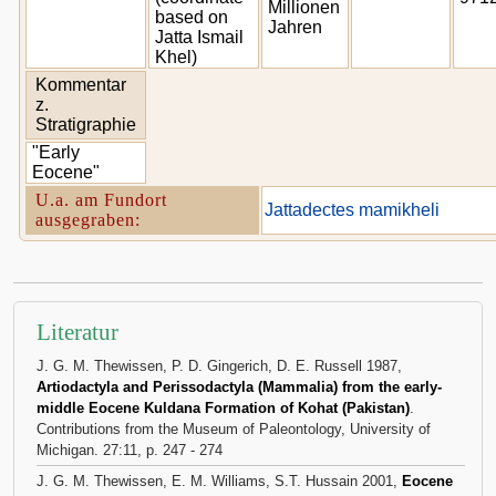
Millionen
based on
Jahren
Jatta Ismail
Khel)
Kommentar
z.
Stratigraphie
"Early
Eocene"
U.a. am Fundort
Jattadectes mamikheli
ausgegraben:
Literatur
J. G. M. Thewissen, P. D. Gingerich, D. E. Russell 1987,
Artiodactyla and Perissodactyla (Mammalia) from the early-
middle Eocene Kuldana Formation of Kohat (Pakistan)
.
Contributions from the Museum of Paleontology, University of
Michigan. 27:11, p. 247 - 274
J. G. M. Thewissen, E. M. Williams, S.T. Hussain 2001,
Eocene