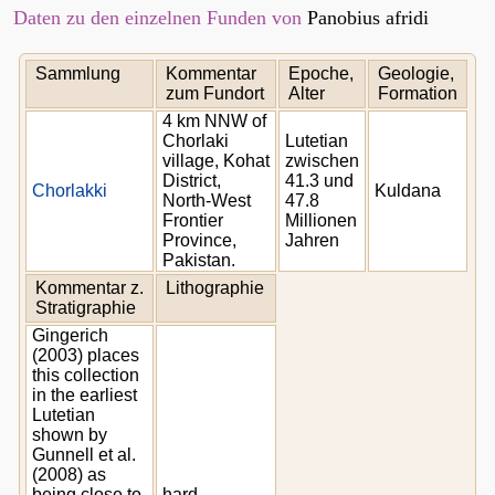
Daten zu den einzelnen Funden von
Panobius afridi
Sammlung
Kommentar
Epoche,
Geologie,
zum Fundort
Alter
Formation
4 km NNW of
Chorlaki
Lutetian
village, Kohat
zwischen
District,
41.3 und
Chorlakki
Kuldana
North-West
47.8
Frontier
Millionen
Province,
Jahren
Pakistan.
Kommentar z.
Lithographie
Stratigraphie
Gingerich
(2003) places
this collection
in the earliest
Lutetian
shown by
Gunnell et al.
(2008) as
being close to
hard,