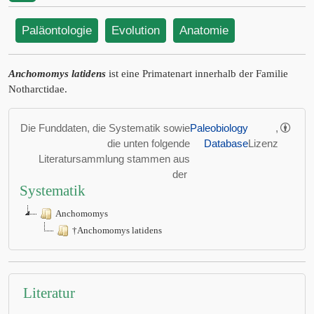
Paläontologie
Evolution
Anatomie
Anchomomys latidens
ist eine Primatenart innerhalb der Familie
Notharctidae.
Die Funddaten, die Systematik sowie
Paleobiology
,
die unten folgende
Database
Lizenz
Literatursammlung stammen aus
der
Systematik
Anchomomys
†Anchomomys latidens
Literatur