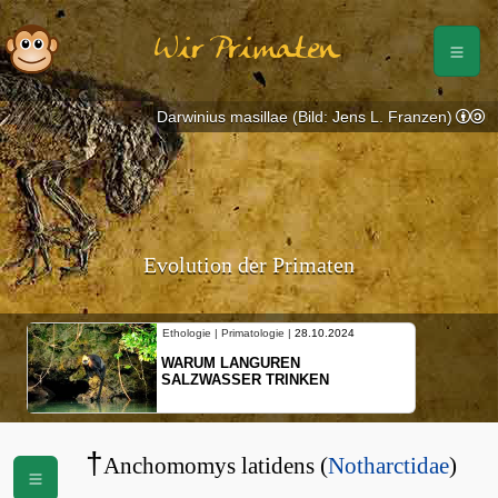
Wir Primaten
Darwinius masillae (Bild: Jens L. Franzen)
Evolution der Primaten
Ethologie | Primatologie |
28.10.2024
WARUM LANGUREN
SALZWASSER TRINKEN
†
Anchomomys latidens (
Notharctidae
)