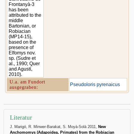
Frontanyà-3
has been
attributed to the
middle
Bartonian, or
Robiacian
(MP14-15),
based on the
presence of
Elfomys nov.
sp. (Sudre et
al., 1990; Quer
and Agustí,
2010).
U.a. am Fundort
Pseudoloris pyrenaicus
ausgegraben:
Literatur
J. Marigó, R. Minwer-Barakat, S. Moyà-Solà 2011,
New
Anchomomys (Adapoidea, Primates) from the Robiacian