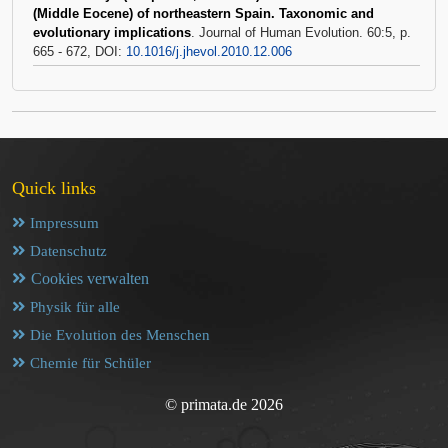
(Middle Eocene) of northeastern Spain. Taxonomic and
evolutionary implications
. Journal of Human Evolution. 60:5, p.
665 - 672, DOI:
10.1016/j.jhevol.2010.12.006
Quick links
Impressum
Datenschutz
Cookies verwalten
Physik für alle
Die Evolution des Menschen
Chemie für Schüler
© primata.de 2026