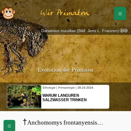
Wir Primaten
Darwinius masillae (Bild: Jens L. Franzen)
Evolution der Primaten
Ethologie | Primatologie |
28.10.2024
WARUM LANGUREN
SALZWASSER TRINKEN
†
Anchomomys frontanyensis
(
Notharctidae
)