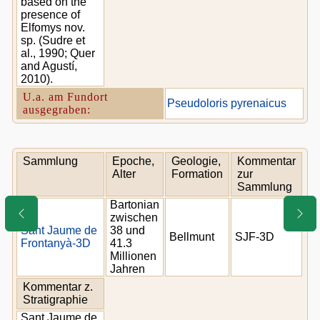
based on the
presence of
Elfomys nov.
sp. (Sudre et
al., 1990; Quer
and Agustí,
2010).
U.a. am Fundort
Pseudoloris pyrenaicus
ausgegraben:
Sammlung
Epoche,
Geologie,
Kommentar
Alter
Formation
zur
Sammlung
Bartonian
zwischen
Sant Jaume de
38 und
Bellmunt
SJF-3D
Frontanyà-3D
41.3
Millionen
Jahren
Kommentar z.
Stratigraphie
Sant Jaume de