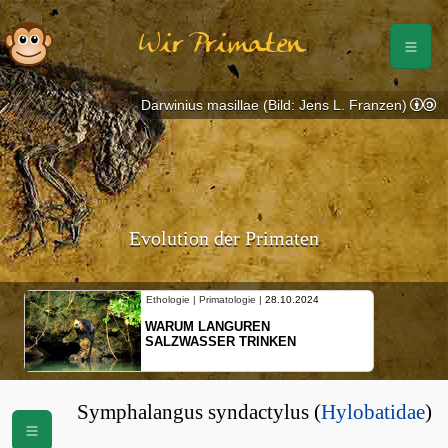
Wir Primaten
Darwinius masillae (Bild: Jens L. Franzen)
Evolution der Primaten
Ethologie | Primatologie |
28.10.2024
WARUM LANGUREN
SALZWASSER TRINKEN
Symphalangus syndactylus (
Hylobatidae
)