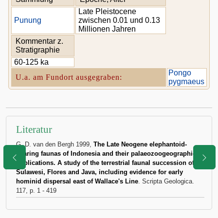
Late Pleistocene
Punung
zwischen 0.01 und 0.13
Millionen Jahren
Kommentar z.
Stratigraphie
60-125 ka
Pongo
U.a. am Fundort ausgegraben:
pygmaeus
Literatur
G. D. van den Bergh 1999,
The Late Neogene elephantoid-
bearing faunas of Indonesia and their palaeozoogeographic
implications. A study of the terrestrial faunal succession of
Sulawesi, Flores and Java, including evidence for early
hominid dispersal east of Wallace's Line
. Scripta Geologica.
117, p. 1 - 419