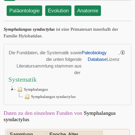
Paläontologie
Evolution
Anatomie
Symphalangus syndactylus
ist eine Primatenart innerhalb der
Familie Hylobatidae.
Die Funddaten, die Systematik sowie
Paleobiology
,
die unten folgende
Database
Lizenz
Literatursammlung stammen aus
der
Systematik
Symphalangus
Symphalangus syndactylus
Daten zu den einzelnen Funden von
Symphalangus
syndactylus
Sammlung
Epoche, Alter