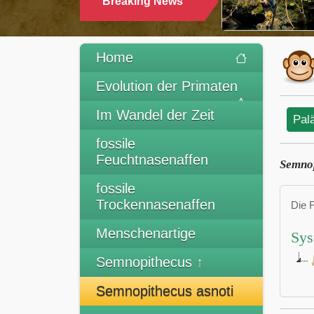
Breaking News
Home
Evolution der Primaten
Im Wandel der Zeit
Pal
fossile
Feuchtnasenaffen
Semnop
fossile
Trockennasenaffen
Die 
Menschenartige
Sys
Semnopithecus ↑
Semnopithecus asnoti