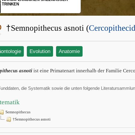
TRINKEN
†
Semnopithecus asnoti (
Cercopitheci
äontologie
Evolution
Anatomie
ithecus asnoti
ist eine Primatenart innerhalb der Familie Cerc
Funddaten, die Systematik sowie die unten folgende Literatursamml
tematik
Semnopithecus
†Semnopithecus asnoti