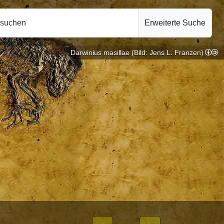
hsuchen
Erweiterte Suche
Darwinius masillae (Bild: Jens L. Franzen)