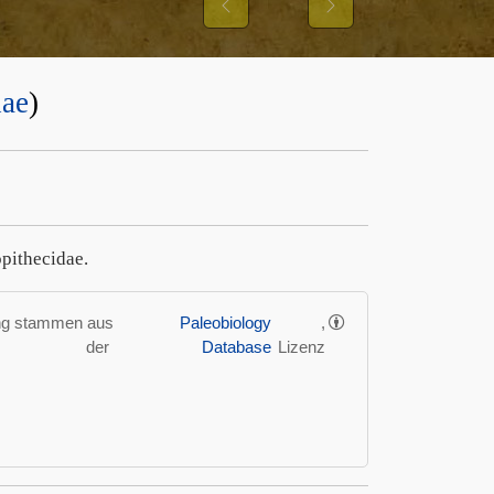
Previous
Next
dae
)
opithecidae.
ung stammen aus
Paleobiology
,
der
Database
Lizenz