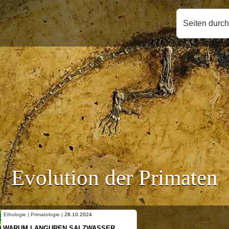
Seiten durc
Evolution der Primaten
Ethologie | Primatologie |
28.10.2024
WARUM LANGUREN SALZWASSER