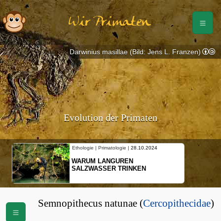
Wir Primaten
Darwinius masillae (Bild: Jens L. Franzen)
Evolution der Primaten
Ethologie | Primatologie |
28.10.2024
WARUM LANGUREN
SALZWASSER TRINKEN
Semnopithecus natunae (
Cercopithecidae
)