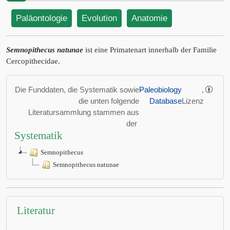
Paläontologie
Evolution
Anatomie
Semnopithecus natunae
ist eine Primatenart innerhalb der Familie
Cercopithecidae.
Die Funddaten, die Systematik sowie
Paleobiology
,
die unten folgende
Database
Lizenz
Literatursammlung stammen aus
der
Systematik
Semnopithecus
Semnopithecus natunae
Literatur