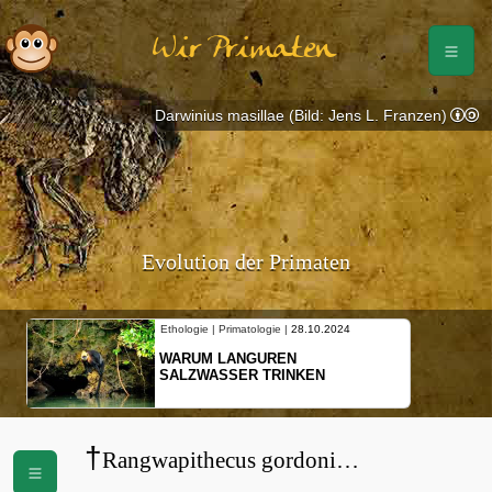
Wir Primaten
Darwinius masillae (Bild: Jens L. Franzen)
Evolution der Primaten
Ethologie | Primatologie |
28.10.2024
WARUM LANGUREN
SALZWASSER TRINKEN
†
Rangwapithecus gordoni
(
Proconsulidae
)