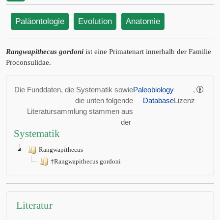
Paläontologie
Evolution
Anatomie
Rangwapithecus gordoni
ist eine Primatenart innerhalb der Familie
Proconsulidae.
Die Funddaten, die Systematik sowie
Paleobiology
,
die unten folgende
Database
Lizenz
Literatursammlung stammen aus
der
Systematik
Rangwapithecus
†Rangwapithecus gordoni
Literatur