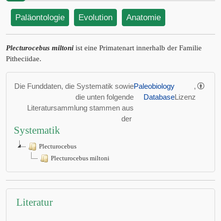
Paläontologie
Evolution
Anatomie
Plecturocebus miltoni
ist eine Primatenart innerhalb der Familie
Pitheciidae.
Die Funddaten, die Systematik sowie
Paleobiology
,
die unten folgende
Database
Lizenz
Literatursammlung stammen aus
der
Systematik
Plecturocebus
Plecturocebus miltoni
Literatur