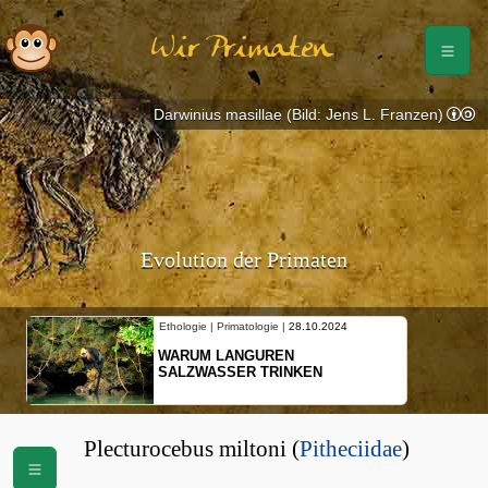
Wir Primaten
Darwinius masillae (Bild: Jens L. Franzen)
Evolution der Primaten
Ethologie | Primatologie |
28.10.2024
WARUM LANGUREN
SALZWASSER TRINKEN
Plecturocebus miltoni (
Pitheciidae
)