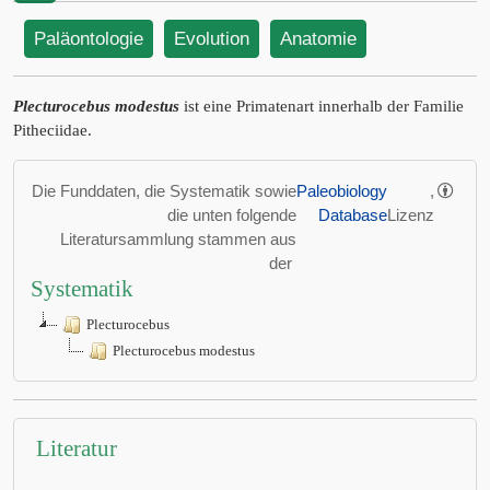
Paläontologie
Evolution
Anatomie
Plecturocebus modestus
ist eine Primatenart innerhalb der Familie
Pitheciidae.
Die Funddaten, die Systematik sowie
Paleobiology
,
die unten folgende
Database
Lizenz
Literatursammlung stammen aus
der
Systematik
Plecturocebus
Plecturocebus modestus
Literatur