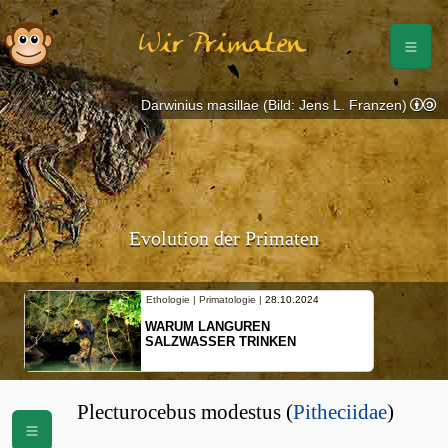
Wir Primaten
Darwinius masillae (Bild: Jens L. Franzen)
Evolution der Primaten
Ethologie | Primatologie |
28.10.2024
WARUM LANGUREN
SALZWASSER TRINKEN
Plecturocebus modestus (
Pitheciidae
)