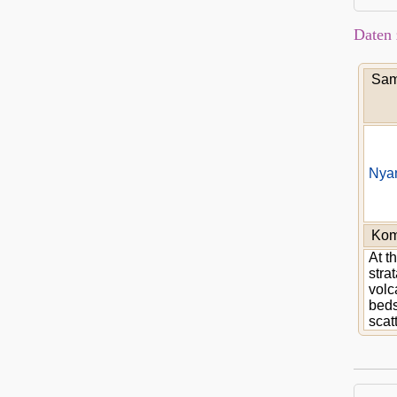
Daten 
Sam
Nyan
Kom
At t
stra
volc
beds
scat