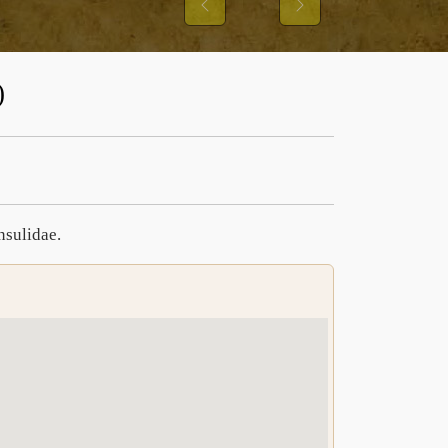
NS UND IHRER
Previous
Next
USTER
)
nsulidae.