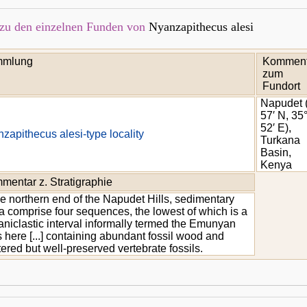
zu den einzelnen Funden von
Nyanzapithecus alesi
mlung
Komment
zum
Fundort
Napudet 
57′ N, 35
52′ E),
zapithecus alesi-type locality
Turkana
Basin,
Kenya
mentar z. Stratigraphie
he northern end of the Napudet Hills, sedimentary
ta comprise four sequences, the lowest of which is a
aniclastic interval informally termed the Emunyan
 here [...] containing abundant fossil wood and
tered but well-preserved vertebrate fossils.