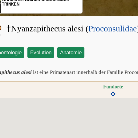
EN
SCHOPFGIBBO
BEWEGUNGSM
†
Nyanzapithecus alesi (
Proconsulidae
äontologie
Evolution
Anatomie
pithecus alesi
ist eine Primatenart innerhalb der Familie Proco
Fundorte