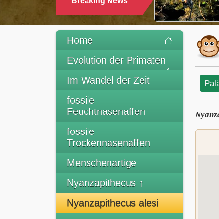
Breaking News
TRINK
Home
Evolution der Primaten
Im Wandel der Zeit
Pal
fossile
Feuchtnasenaffen
Nyanza
fossile
Trockennasenaffen
Menschenartige
Nyanzapithecus ↑
Nyanzapithecus alesi