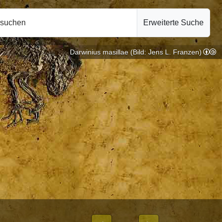
hsuchen
Erweiterte Suche
Darwinius masillae (Bild: Jens L. Franzen)
ogie |
10.10.2024
EIBLICHEN