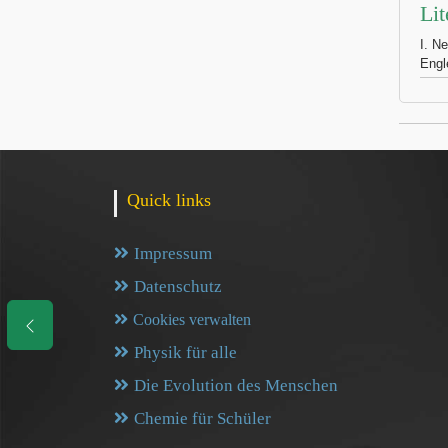
Lit
I. N
Engl
Quick links
Impressum
Datenschutz
Cookies verwalten
Physik für alle
Die Evolution des Menschen
Chemie für Schüler