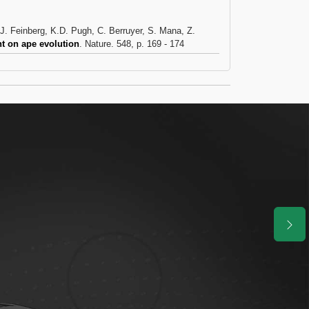
, J. Feinberg, K.D. Pugh, C. Berruyer, S. Mana, Z.
t on ape evolution
. Nature. 548, p. 169 - 174