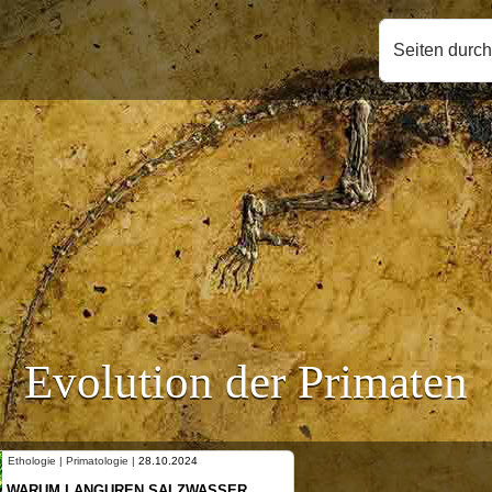
Seiten durc
Evolution der Primaten
 | Primatologie |
28.10.2024
Ethologie | Primatol
 LANGUREN SALZWASSER
NEUES VON W