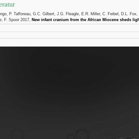
eratur
engo, P. Tafforeau, G.C. Gilbert, J.G. Fleagle, E.R. Miller, C. Feibel, D.L. Fox
e, F. Spoor 2017,
New infant cranium from the African Miocene sheds ligh