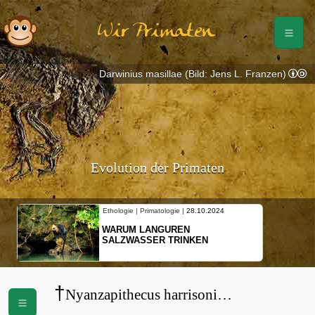
Wir Primaten
Darwinius masillae (Bild: Jens L. Franzen)
Evolution der Primaten
Ethologie | Primatologie |
28.10.2024
WARUM LANGUREN
SALZWASSER TRINKEN
†
Nyanzapithecus harrisoni
(
Proconsulidae
)