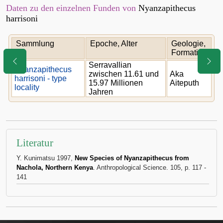
Daten zu den einzelnen Funden von
Nyanzapithecus
harrisoni
Sammlung
Epoche, Alter
Geologie,
Formation
Serravallian
Nyanzapithecus
zwischen 11.61 und
Aka
harrisoni - type
15.97 Millionen
Aiteputh
locality
Jahren
Literatur
Y. Kunimatsu 1997,
New Species of Nyanzapithecus from
Nachola, Northern Kenya
. Anthropological Science. 105, p. 117 -
141