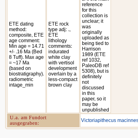
reference
for this
collection is
unclear; it
ETE dating
ETE rock
was
method:
type adj: .,
originally
composite, ETE
ETE
uploaded as
age comment:
lithology
being tied to
Min age = 14.71
comments:
Harrison
+/- .16 Ma (Bed
indurated
1989 (ETE
8 Tuff). Max age
white clay
ref 1032,
= ~17 Ma
with vertisol
PaleoDB ref
(based on
development
5308), but is
biostratigraphy).
overlain by a
definitely
radiometric
less-compact
not
intage_min
brown clay
discussed
in this
paper, so it
may be
unpublished
U.a. am Fundort
Victoriapithecus macinnes
ausgegraben: