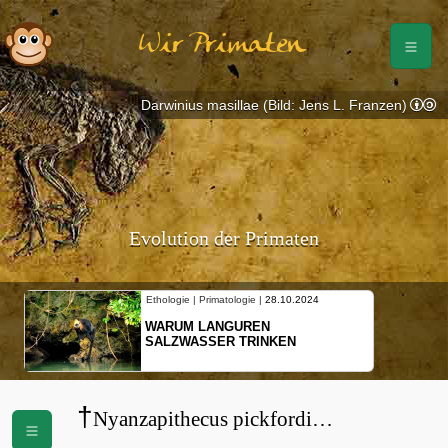
Wir Primaten
Darwinius masillae (Bild: Jens L. Franzen)
Evolution der Primaten
Ethologie | Primatologie |
28.10.2024
WARUM LANGUREN
SALZWASSER TRINKEN
†
Nyanzapithecus pickfordi
(
Proconsulidae
)