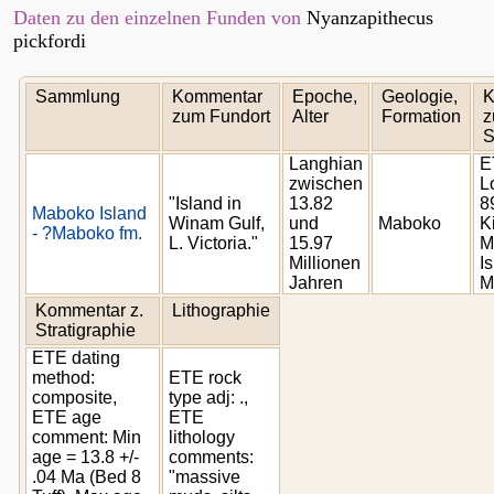
Daten zu den einzelnen Funden von
Nyanzapithecus
pickfordi
Sammlung
Kommentar
Epoche,
Geologie,
K
zum Fundort
Alter
Formation
z
S
Langhian
E
zwischen
L
"Island in
13.82
8
Maboko Island
Winam Gulf,
und
Maboko
K
- ?Maboko fm.
L. Victoria."
15.97
M
Millionen
Is
Jahren
M
Kommentar z.
Lithographie
Stratigraphie
ETE dating
method:
ETE rock
composite,
type adj: .,
ETE age
ETE
comment: Min
lithology
age = 13.8 +/-
comments:
.04 Ma (Bed 8
"massive