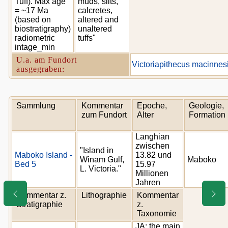
Tuff). Max age
muds, silts,
= ~17 Ma
calcretes,
(based on
altered and
biostratigraphy)
unaltered
radiometric
tuffs"
intage_min
U.a. am Fundort
Victoriapithecus macinnes
ausgegraben:
Sammlung
Kommentar
Epoche,
Geologie,
zum Fundort
Alter
Formation
Langhian
zwischen
"Island in
Maboko Island -
13.82 und
Winam Gulf,
Maboko
Bed 5
15.97
L. Victoria."
Millionen
Jahren
Kommentar z.
Lithographie
Kommentar
Stratigraphie
z.
Taxonomie
JA: the main