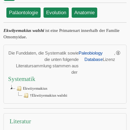
Paläontologie
Evolution
Anatomie
Ekwiiyemakius walshi
ist eine Primatenart innerhalb der Familie
Omomyidae.
Die Funddaten, die Systematik sowie
Paleobiology
,
die unten folgende
Database
Lizenz
Literatursammlung stammen aus
der
Systematik
Ekwiiyemakius
†Ekwiiyemakius walshi
Literatur