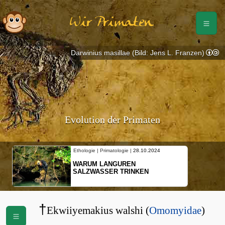
Wir Primaten
Darwinius masillae (Bild: Jens L. Franzen)
Evolution der Primaten
Ethologie | Primatologie |
28.10.2024
WARUM LANGUREN
SALZWASSER TRINKEN
†
Ekwiiyemakius walshi (
Omomyidae
)