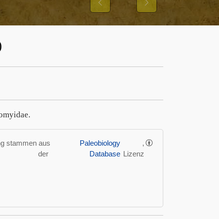
Previous
Next
)
momyidae.
ung stammen aus
Paleobiology
,
der
Database
Lizenz