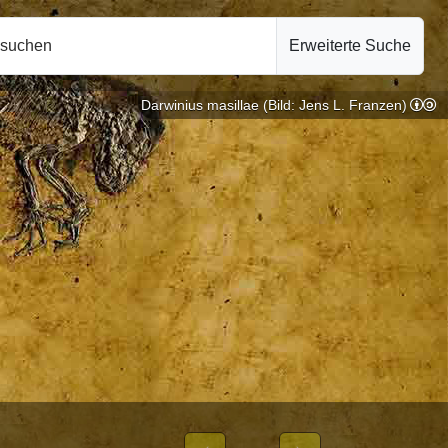
hsuchen
Erweiterte Suche
Darwinius masillae (Bild: Jens L. Franzen)