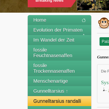
Breaking News
Home
Evolution der Primaten
Im Wandel der Zeit
Pal
fossile
Feuchtnasenaffen
Gunnel
fossile
Trockennasenaffen
Die 
Menschenartige
Sys
Gunnelltarsius ↑
Gunnelltarsius randalli