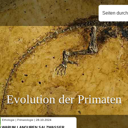
Seiten durc
Evolution der Primaten
Ethologie | Primatologie |
28.10.2024
WARUM LANGUREN SALZWASSER