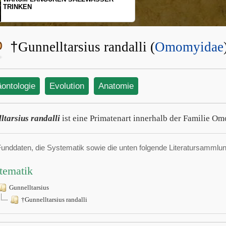
TRINKEN
†
Gunnelltarsius randalli (
Omomyidae
äontologie
Evolution
Anatomie
ltarsius randalli
ist eine Primatenart innerhalb der Familie O
Funddaten, die Systematik sowie die unten folgende Literatursamml
tematik
Gunnelltarsius
†Gunnelltarsius randalli