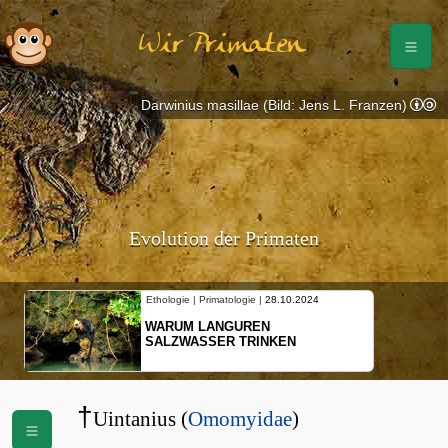
Wir Primaten
Darwinius masillae (Bild: Jens L. Franzen)
Evolution der Primaten
Ethologie | Primatologie |
28.10.2024
Ethologie | P
WARUM LANGUREN
NEUES V
SALZWASSER TRINKEN
SCHOPFG
BEWEGU
†
Uintanius (
Omomyidae
)