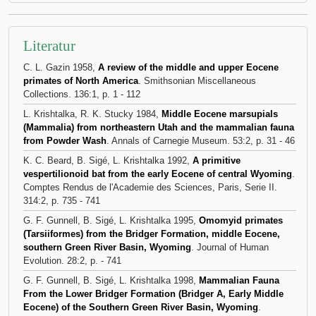
Literatur
C. L. Gazin 1958,
A review of the middle and upper Eocene
primates of North America
. Smithsonian Miscellaneous
Collections. 136:1, p. 1 - 112
L. Krishtalka, R. K. Stucky 1984,
Middle Eocene marsupials
(Mammalia) from northeastern Utah and the mammalian fauna
from Powder Wash
. Annals of Carnegie Museum. 53:2, p. 31 - 46
K. C. Beard, B. Sigé, L. Krishtalka 1992,
A primitive
vespertilionoid bat from the early Eocene of central Wyoming
.
Comptes Rendus de l'Academie des Sciences, Paris, Serie II.
314:2, p. 735 - 741
G. F. Gunnell, B. Sigé, L. Krishtalka 1995,
Omomyid primates
(Tarsiiformes) from the Bridger Formation, middle Eocene,
southern Green River Basin, Wyoming
. Journal of Human
Evolution. 28:2, p. - 741
G. F. Gunnell, B. Sigé, L. Krishtalka 1998,
Mammalian Fauna
From the Lower Bridger Formation (Bridger A, Early Middle
Eocene) of the Southern Green River Basin, Wyoming
.