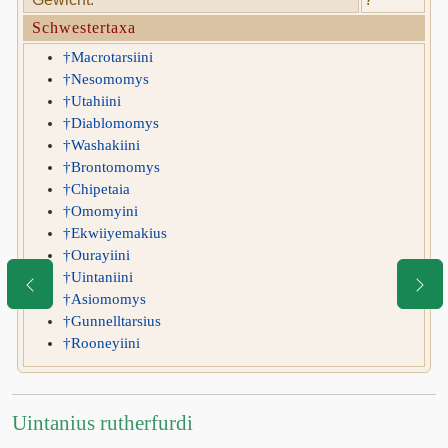
Schwestertaxa
†Macrotarsiini
†Nesomomys
†Utahiini
†Diablomomys
†Washakiini
†Brontomomys
†Chipetaia
†Omomyini
†Ekwiiyemakius
†Ourayiini
†Uintaniini
†Asiomomys
†Gunnelltarsius
†Rooneyiini
Uintanius rutherfurdi