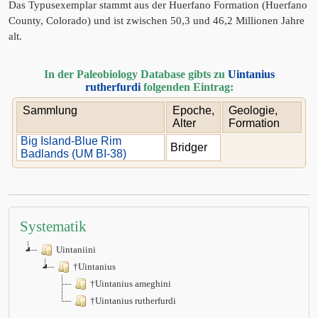
Das Typusexemplar stammt aus der Huerfano Formation (Huerfano
County, Colorado) und ist zwischen 50,3 und 46,2 Millionen Jahre
alt.
In der Paleobiology Database gibts zu
Uintanius
rutherfurdi
folgenden Eintrag:
Sammlung
Epoche,
Geologie,
Alter
Formation
Big Island-Blue Rim
Bridger
Badlands (UM BI-38)
Systematik
Uintaniini
†Uintanius
†Uintanius ameghini
†Uintanius rutherfurdi