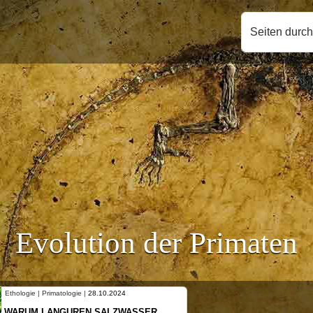
Seiten durc
Evolution der Primaten
Ethologie | Primatologie |
28.10.2024
WARUM LANGUREN SALZWASSER