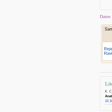
Daten 
Sam
Reje
Rav
Lit
K. C
Anat
10.1