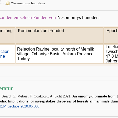
†Nesomomys bunodens
zu den einzelnen Funden von
Nesomomys bunodens
mlung
Kommentar zum Fundort
Epoche
Luteti
Rejection Ravine locality, north of Memlik
ction
zwisch
village, Orhaniye Basin, Ankara Province,
ine
47.8 M
Turkey
Jahre
eratur
. Beard, G. Métais, F. Ocakoğlu, A. Licht 2021,
An omomyid primate from th
olia: Implications for sweepstakes dispersal of terrestrial mammals dur
016/j.geobios.2020.06.008