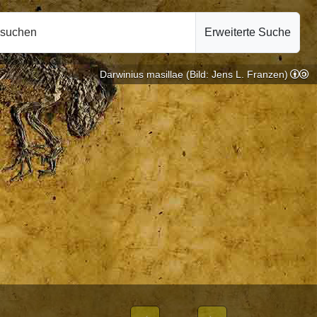
hsuchen
Erweiterte Suche
Darwinius masillae (Bild: Jens L. Franzen)