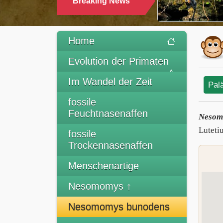
Breaking News
Home
Evolution der Primaten
Im Wandel der Zeit
Pal
fossile
Feuchtnasenaffen
Nesom
Luteti
fossile
Trockennasenaffen
Menschenartige
Nesomomys ↑
Nesomomys bunodens