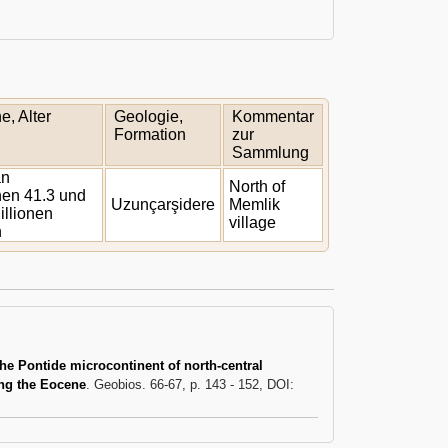
, Alter
Geologie,
Kommentar
Formation
zur
Sammlung
an
North of
en 41.3 und
Uzunçarşidere
Memlik
illionen
village
n
e Pontide microcontinent of north-central
ing the Eocene
. Geobios. 66-67, p. 143 - 152, DOI: