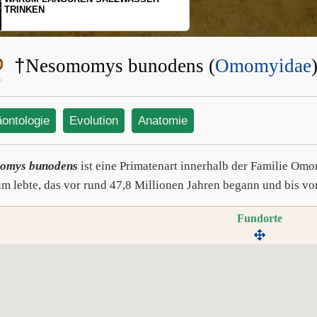
TRINKEN
†
Nesomomys bunodens (
Omomyidae
äontologie
Evolution
Anatomie
omys bunodens
ist eine Primatenart innerhalb der Familie Om
um lebte, das vor rund 47,8 Millionen Jahren begann und bis vo
Fundorte