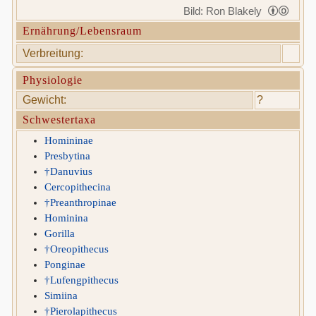
Bild: Ron Blakely
Ernährung/Lebensraum
Verbreitung:
Physiologie
Gewicht:
?
Schwestertaxa
Homininae
Presbytina
†Danuvius
Cercopithecina
†Preanthropinae
Hominina
Gorilla
†Oreopithecus
Ponginae
†Lufengpithecus
Simiina
†Pierolapithecus