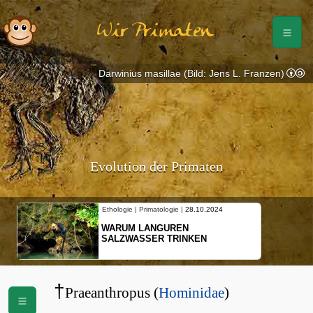
Wir Primaten
Darwinius masillae (Bild: Jens L. Franzen)
Evolution der Primaten
Ethologie | Primatologie |
28.10.2024
WARUM LANGUREN
SALZWASSER TRINKEN
†
Praeanthropus (
Hominidae
)