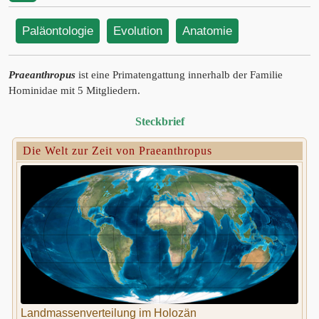
Paläontologie
Evolution
Anatomie
Praeanthropus
ist eine Primatengattung innerhalb der Familie
Hominidae mit 5 Mitgliedern.
Steckbrief
Die Welt zur Zeit von Praeanthropus
Landmassenverteilung im Holozän