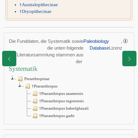
†Australopithecinae
†Dryopithecinae
Die Funddaten, die Systematik sowie
Paleobiology
,
die unten folgende
Database
Lizenz
Literatursammlung stammen aus
der
Systematik
Preanthropinae
†Praeanthropus
†Praeanthropus anamensis
†Praeanthropus tugenensis
†Praeanthropus bahrelghazali
†Praeanthropus garhi