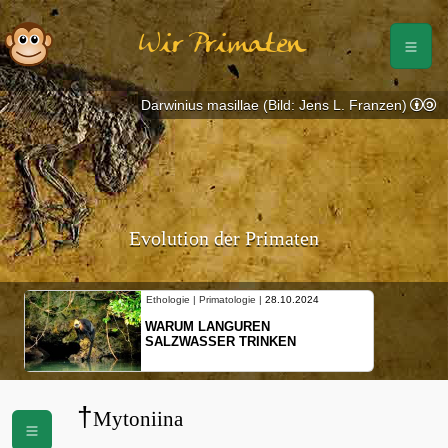
Wir Primaten
Darwinius masillae (Bild: Jens L. Franzen)
Evolution der Primaten
Ethologie | Primatologie |
28.10.2024
WARUM LANGUREN
SALZWASSER TRINKEN
†
Mytoniina