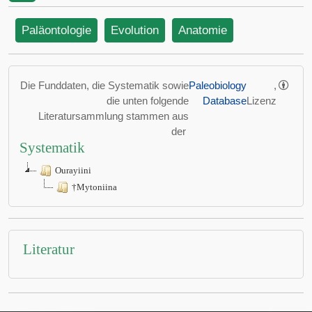
Paläontologie
Evolution
Anatomie
Die Funddaten, die Systematik sowie
Paleobiology
,
die unten folgende
Database
Lizenz
Literatursammlung stammen aus
der
Systematik
Ourayiini
†Mytoniina
Literatur