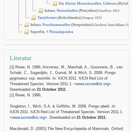
Fm.
Kleine Menschenaffen, Gibbons
(Hylobat
Infraor.
Neuweltaffen
(Platyrrhini)
Geoffroy 1812
Tarsiiformes
(Koboldmakis)
Gregory 1915
Infraor.
Feuchtnasenaffen
(Strepsirrhini)
Geoffroy Saint-Hilaire 181
SuperFm. †
Plesiadapoidea
Literatur
[
1
] Rowe, N. 1996; Ancrenaz, M., Marshall, A., Goossens, B., van
Schaik, C., Sugardjito, J., Gumal, M. & Wich, S. 2008.
Pongo
pygmaeus ssp. wurmbii
. In: IUCN 2011. IUCN Red List of
Threatened Species. Version 2011.1. <
www.iucnredlist.org
>.
Downloaded on
21 October 2011
.
[
1
] Rowe, N. 1996;
Singleton, I., Wich, S.A. & Griffiths, M. 2008.
Pongo abelii
. In:
IUCN 2011. IUCN Red List of Threatened Species. Version 2011.1.
<
www.iucnredlist.org
>. Downloaded on
21 October 2011
;
Macdonald, D. (2001) The New Encyclopedia of Mammals. Oxford