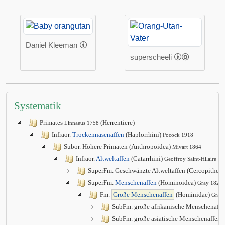
Daniel Kleeman
superscheeli
Systematik
Primates
(Herrentiere)
Linnaeus 1758
Infraor.
Trockennasenaffen
(Haplorrhini)
Pocock 1918
Subor. Höhere Primaten (Anthropoidea)
Mivart 1864
Infraor.
Altweltaffen
(Catarrhini)
Geoffroy Saint-Hilaire 1
SuperFm. Geschwänzte Altweltaffen (Cercopithec
SuperFm.
Menschenaffen
(Hominoidea)
Gray 1825
Fm.
Große Menschenaffen
(Hominidae)
Gray
SubFm. große afrikanische Menschenaffe
SubFm. große asiatische Menschenaffen 