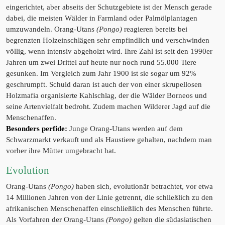
eingerichtet, aber abseits der Schutzgebiete ist der Mensch gerade
dabei, die meisten Wälder in Farmland oder Palmölplantagen
umzuwandeln. Orang-Utans
(Pongo)
reagieren bereits bei
begrenzten Holzeinschlägen sehr empfindlich und verschwinden
völlig, wenn intensiv abgeholzt wird. Ihre Zahl ist seit den 1990er
Jahren um zwei Drittel auf heute nur noch rund 55.000 Tiere
gesunken. Im Vergleich zum Jahr 1900 ist sie sogar um 92%
geschrumpft. Schuld daran ist auch der von einer skrupellosen
Holzmafia organisierte Kahlschlag, der die Wälder Borneos und
seine Artenvielfalt bedroht. Zudem machen Wilderer Jagd auf die
Menschenaffen.
Besonders perfide:
Junge Orang-Utans werden auf dem
Schwarzmarkt verkauft und als Haustiere gehalten, nachdem man
vorher ihre Mütter umgebracht hat.
Evolution
Orang-Utans
(Pongo)
haben sich, evolutionär betrachtet, vor etwa
14 Millionen Jahren von der Linie getrennt, die schließlich zu den
afrikanischen Menschenaffen einschließlich des Menschen führte.
Als Vorfahren der Orang-Utans
(Pongo)
gelten die südasiatischen