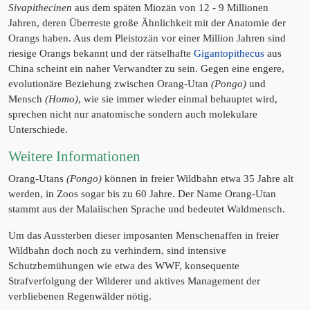
Sivapithecinen
aus dem späten Miozän von 12 - 9 Millionen
Jahren, deren Überreste große Ähnlichkeit mit der Anatomie der
Orangs haben. Aus dem Pleistozän vor einer Million Jahren sind
riesige Orangs bekannt und der rätselhafte
Gigantopithecus
aus
China scheint ein naher Verwandter zu sein. Gegen eine engere,
evolutionäre Beziehung zwischen Orang-Utan
(Pongo)
und
Mensch
(Homo)
, wie sie immer wieder einmal behauptet wird,
sprechen nicht nur anatomische sondern auch molekulare
Unterschiede.
Weitere Informationen
Orang-Utans
(Pongo)
können in freier Wildbahn etwa 35 Jahre alt
werden, in Zoos sogar bis zu 60 Jahre. Der Name Orang-Utan
stammt aus der Malaiischen Sprache und bedeutet Waldmensch.
Um das Aussterben dieser imposanten Menschenaffen in freier
Wildbahn doch noch zu verhindern, sind intensive
Schutzbemühungen wie etwa des WWF, konsequente
Strafverfolgung der Wilderer und aktives Management der
verbliebenen Regenwälder nötig.