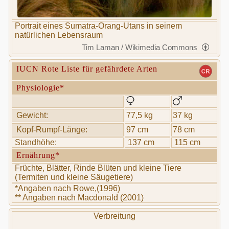
Portrait eines Sumatra-Orang-Utans in seinem
natürlichen Lebensraum
Tim Laman / Wikimedia Commons
IUCN Rote Liste für gefährdete Arten
Physiologie*
Gewicht:
77,5 kg
37 kg
Kopf-Rumpf-Länge:
97 cm
78 cm
Standhöhe:
137 cm
115 cm
Ernährung*
Früchte, Blätter, Rinde Blüten und kleine Tiere
(Termiten und kleine Säugetiere)
*Angaben nach Rowe,(1996)
** Angaben nach Macdonald (2001)
Verbreitung