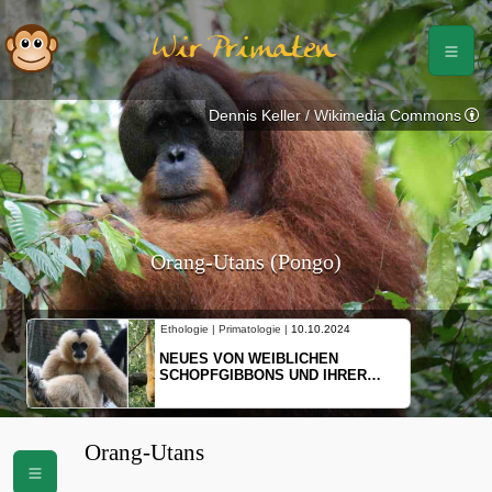
Wir Primaten
Dennis Keller / Wikimedia Commons
Orang-Utans (Pongo)
Ethologie | Primatologie |
10.10.2024
NEUES VON WEIBLICHEN
SCHOPFGIBBONS UND IHRER
BEWEGUNGSMUSTER
Orang-Utans