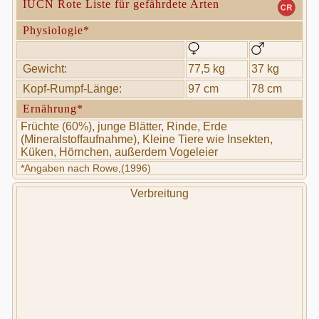
IUCN Rote Liste für gefährdete Arten
Physiologie*
Gewicht:
77,5 kg
37 kg
Kopf-Rumpf-Länge:
97 cm
78 cm
Ernährung*
Früchte (60%), junge Blätter, Rinde, Erde
(Mineralstoffaufnahme), Kleine Tiere wie Insekten,
Küken, Hörnchen, außerdem Vogeleier
*Angaben nach Rowe,(1996)
Verbreitung