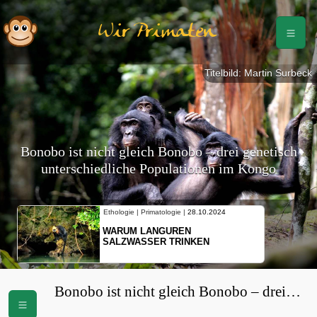
Wir Primaten
Titelbild: Martin Surbeck
Bonobo ist nicht gleich Bonobo – drei genetisch
unterschiedliche Populationen im Kongo
Ethologie | Primatologie |
28.10.2024
WARUM LANGUREN
SALZWASSER TRINKEN
Bonobo ist nicht gleich Bonobo – drei
genetisch unterschiedliche Populationen