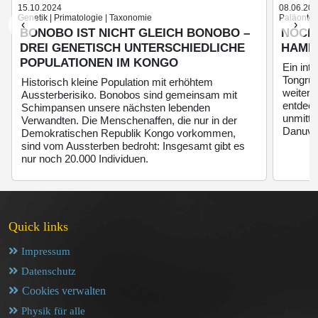
15.10.2024
08.06.20
Genetik | Primatologie | Taxonomie
Paläontol
‹
›
BONOBO IST NICHT GLEICH BONOBO –
NOCH
DREI GENETISCH UNTERSCHIEDLICHE
HAMM
POPULATIONEN IM KONGO
Ein int
Tongru
Historisch kleine Population mit erhöhtem
weitere
Aussterberisiko. Bonobos sind gemeinsam mit
entdeck
Schimpansen unsere nächsten lebenden
unmitt
Verwandten. Die Menschenaffen, die nur in der
Danuviu
Demokratischen Republik Kongo vorkommen,
sind vom Aussterben bedroht: Insgesamt gibt es
nur noch 20.000 Individuen.
Quick links
Impressum
Datenschutz
Cookies verwalten
Physik für alle