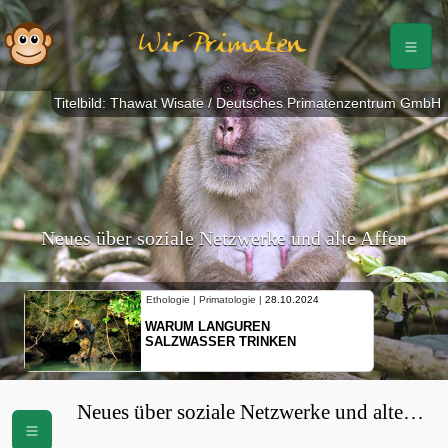
Wir Primaten
Titelbild: Thawat Wisate / Deutsches Primatenzentrum GmbH
Neues über soziale Netzwerke und alte Affen
rimatologie |
28.10.2024
Ethologie | Primatologie |
10.10.2
ANGUREN
NEUES VON WEIBLICHE
SER TRINKEN
SCHOPFGIBBONS UND I
BEWEGUNGSMUSTER
Neues über soziale Netzwerke und alte
Affen