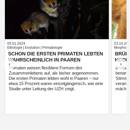
05.01.2024
23.10.20
Ethologie | Evolution | Primatologie
Morphologi
SCHON DIE ERSTEN PRIMATEN LEBTEN
BRÜLL
WAHRSCHEINLICH IN PAAREN
HODE
‹
›
Primaten weisen flexiblere Formen des
Brüllaf
Zusammenlebens auf, als bisher angenommen.
benannt
Die ersten Primaten lebten wohl in Paaren – nur
Stimmbä
etwa 15 Prozent waren einzelgängerisch, wie eine
verantw
Studie unter Leitung der UZH zeigt.
mächtig