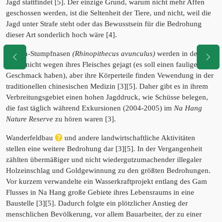
Jagd stattfindet [5]. Der einzige Grund, warum nicht mehr Affen
geschossen werden, ist die Seltenheit der Tiere, und nicht, weil die
Jagd unter Strafe steht oder das Bewusstsein für die Bedrohung
dieser Art sonderlich hoch wäre [4].
Tonkin-Stumpfnasen
(Rhinopithecus avunculus)
werden in der
Regel nicht wegen ihres Fleisches gejagt (es soll einen fauligen
Geschmack haben), aber ihre Körperteile finden Vewendung in der
traditionellen chinesischen Medizin [3][5]. Daher gibt es in ihrem
Verbreitungsgebiet einen hohen Jagddruck, wie Schüsse belegen,
die fast täglich während Exkursionen (2004-2005) im
Na Hang
Nature Reserve
zu hören waren [3].
Wanderfeldbau
und andere landwirtschaftliche Aktivitäten
stellen eine weitere Bedrohung dar [3][5]. In der Vergangenheit
zählten übermäßiger und nicht wiedergutzumachender illegaler
Holzeinschlag und Goldgewinnung zu den größten Bedrohungen.
Vor kurzem verwandelte ein Wasserkraftprojekt entlang des Gam
Flusses in Na Hang große Gebiete ihres Lebensraums in eine
Baustelle [3][5]. Dadurch folgte ein plötzlicher Anstieg der
menschlichen Bevölkerung, vor allem Bauarbeiter, der zu einer