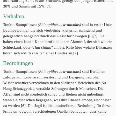
ihre Nahrung zu 47% aus Früchten, gefolgt von jungen Blättern mit
38% und Samen mit 15% [7].
Verhalten
Tonkin-Stumpfnasen
(Rhinopithecus avunculus)
sind in erster Linie
Baumbewohner, die sich vierbeinig, kletternd, springend und
gelegentlich hangelnd durch das Geäst fortbewegen [6][7]. Sie
haben einen lauten Kontaktruf und einen Alarmruf, der sich wie ein
Schluckauf, oder
"Huu chhhk"
anhört. Rufe über weitere Distanzen
hören sich wie das Bellen eines Hundes an [7].
Bedrohungen
Tonkin-Stumpfnasen
(Rhinopithecus avunculus)
sind Berichten
zufolge von Lebensraumzerstörung und Bejagung bedroht.
Wissenschaftler verzeichnen in den südlichen Bereichen des Na
Hang Schutzgebiets verstärkt Störungen durch Menschen. Die
Affen sind nicht sonderlich scheu und fliehen nicht unbedingt,
wenn sie Menschen begegnen, was ihre Chance erhöht, erschossen
zu werden [6]. Die Jagd ist die unmittelbarste Bedrohung für diese
Primaten, obwohl verschiedenen Quellen behaupten, dass keine