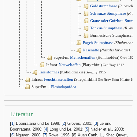
Goldstumpfnase
(R. roxella
Schwarze Stumpfnase
(R. bie
Graue oder Guizhou-Stumpf
Tonkin-Stumpfnase
(R. avu
Burmesische Stumpfnasenaf
Pageh-Stumpfnase
(Simias conco
Nasenaffe
(Nasalis larvatus)
SuperFm.
Menschenaffen
(Hominoidea)
Gray 1825
Infraor.
Neuweltaffen
(Platyrrhini)
Geoffroy 1812
Tarsiiformes
(Koboldmakis)
Gregory 1915
Infraor.
Feuchtnasenaffen
(Strepsirrhini)
Geoffroy Saint-Hilaire 181
SuperFm. †
Plesiadapoidea
Literatur
[
1
] Boonratana und Le 1998; [
2
] Groves, 2001; [
3
] Le und
Boonratana, 2006; [
4
] Long und Le, 2001; [
5
] Nadler et al., 2003;
[
6
] Nguyen, 2000; [
7
] Rowe, 1996; [8] Xuan Canh, L., Khac Quyet,