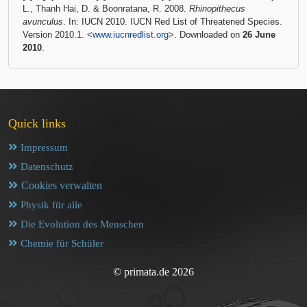
L., Thanh Hai, D. & Boonratana, R. 2008.
Rhinopithecus
avunculus
. In: IUCN 2010. IUCN Red List of Threatened Species.
Version 2010.1. <
www.iucnredlist.org
>. Downloaded on
26 June
2010
.
Quick links
Impressum
Datenschutz
Cookies verwalten
Physik für alle
Die Evolution des Menschen
Chemie für Schüler
© primata.de 2026