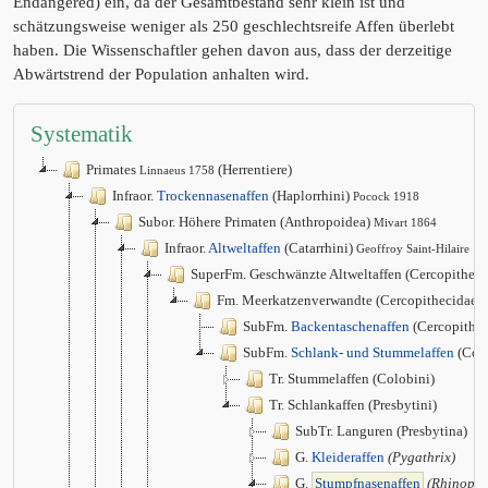
Endangered) ein, da der Gesamtbestand sehr klein ist und
schätzungsweise weniger als 250 geschlechtsreife Affen überlebt
haben. Die Wissenschaftler gehen davon aus, dass der derzeitige
Abwärtstrend der Population anhalten wird.
Systematik
Primates
(Herrentiere)
Linnaeus 1758
Infraor.
Trockennasenaffen
(Haplorrhini)
Pocock 1918
Subor. Höhere Primaten (Anthropoidea)
Mivart 1864
Infraor.
Altweltaffen
(Catarrhini)
Geoffroy Saint-Hilaire 1
SuperFm. Geschwänzte Altweltaffen (Cercopithec
Fm. Meerkatzenverwandte (Cercopithecidae)
SubFm.
Backentaschenaffen
(Cercopithec
SubFm.
Schlank- und Stummelaffen
(Col
Tr. Stummelaffen (Colobini)
Tr. Schlankaffen (Presbytini)
SubTr. Languren (Presbytina)
G.
Kleideraffen
(Pygathrix)
G.
Stumpfnasenaffen
(Rhinopit