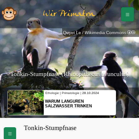
Wir Primaten
Quyet Le / Wikimedia Commons
Tonkin-Stumpfnase (Rhinopithecus avunculus)
Ethologie | Primatologie |
10.10.2024
NEUES VON WEIBLICHEN
SCHOPFGIBBONS UND IHRER
BEWEGUNGSMUSTER
Tonkin-Stumpfnase