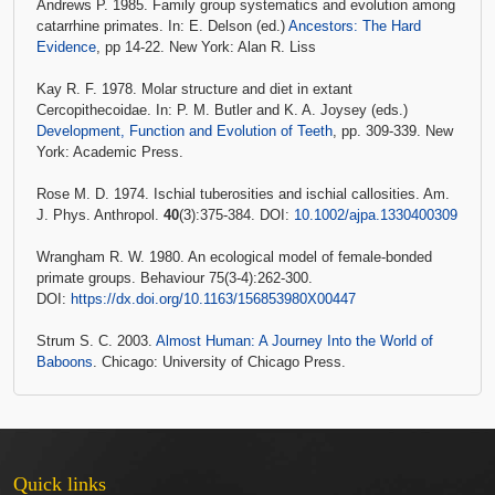
Andrews P. 1985. Family group systematics and evolution among
catarrhine primates. In: E. Delson (ed.)
Ancestors: The Hard
Evidence
, pp 14-22. New York: Alan R. Liss
Kay R. F. 1978. Molar structure and diet in extant
Cercopithecoidae. In: P. M. Butler and K. A. Joysey (eds.)
Development, Function and Evolution of Teeth
, pp. 309-339. New
York: Academic Press.
Rose M. D. 1974. Ischial tuberosities and ischial callosities. Am.
J. Phys. Anthropol.
40
(3):375-384. DOI:
10.1002/ajpa.1330400309
Wrangham R. W. 1980. An ecological model of female-bonded
primate groups. Behaviour 75(3-4):262-300.
DOI:
https://dx.doi.org/10.1163/156853980X00447
Strum S. C. 2003.
Almost Human: A Journey Into the World of
Baboons
. Chicago: University of Chicago Press.
Quick links