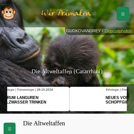
Wir Primaten
GUDKOVANDREY /
Depositphotos
Die Altweltaffen (Catarrhini)
Ethologie | Primatologie |
10.10.2024
NEUES VON WEIBLICHEN
SCHOPFGIBBONS UND IHRER
BEWEGUNGSMUSTER
Die Altweltaffen