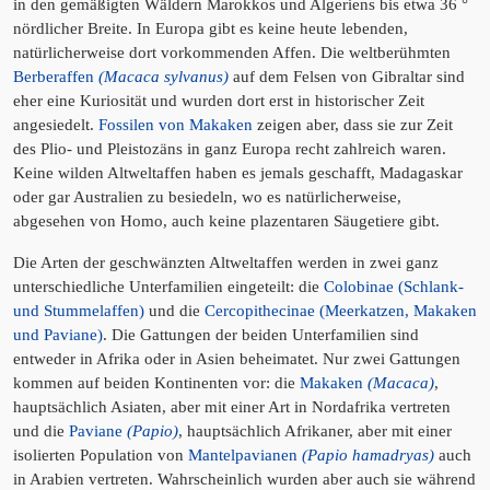
in den gemäßigten Wäldern Marokkos und Algeriens bis etwa 36 °
nördlicher Breite. In Europa gibt es keine heute lebenden,
natürlicherweise dort vorkommenden Affen. Die weltberühmten
Berberaffen
(Macaca sylvanus)
auf dem Felsen von Gibraltar sind
eher eine Kuriosität und wurden dort erst in historischer Zeit
angesiedelt.
Fossilen von Makaken
zeigen aber, dass sie zur Zeit
des Plio- und Pleistozäns in ganz Europa recht zahlreich waren.
Keine wilden Altweltaffen haben es jemals geschafft, Madagaskar
oder gar Australien zu besiedeln, wo es natürlicherweise,
abgesehen von Homo, auch keine plazentaren Säugetiere gibt.
Die Arten der geschwänzten Altweltaffen werden in zwei ganz
unterschiedliche Unterfamilien eingeteilt: die
Colobinae (Schlank-
und Stummelaffen)
und die
Cercopithecinae
(Meerkatzen, Makaken
und Paviane)
. Die Gattungen der beiden Unterfamilien sind
entweder in Afrika oder in Asien beheimatet. Nur zwei Gattungen
kommen auf beiden Kontinenten vor: die
Makaken
(Macaca)
,
hauptsächlich Asiaten, aber mit einer Art in Nordafrika vertreten
und die
Paviane
(Papio)
, hauptsächlich Afrikaner, aber mit einer
isolierten Population von
Mantelpavianen
(Papio hamadryas)
auch
in Arabien vertreten. Wahrscheinlich wurden aber auch sie während