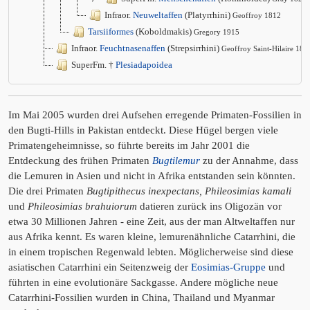
Infraor.
Neuweltaffen
(Platyrrhini)
Geoffroy 1812
Tarsiiformes
(Koboldmakis)
Gregory 1915
Infraor.
Feuchtnasenaffen
(Strepsirrhini)
Geoffroy Saint-Hilaire 181
SuperFm. †
Plesiadapoidea
Im Mai 2005 wurden drei Aufsehen erregende Primaten-Fossilien in
den Bugti-Hills in Pakistan entdeckt. Diese Hügel bergen viele
Primatengeheimnisse, so führte bereits im Jahr 2001 die
Entdeckung des frühen Primaten
Bugtilemur
zu der Annahme, dass
die Lemuren in Asien und nicht in Afrika entstanden sein könnten.
Die drei Primaten
Bugtipithecus inexpectans, Phileosimias kamali
und
Phileosimias brahuiorum
datieren zurück ins Oligozän vor
etwa 30 Millionen Jahren - eine Zeit, aus der man Altweltaffen nur
aus Afrika kennt. Es waren kleine, lemurenähnliche Catarrhini, die
in einem tropischen Regenwald lebten. Möglicherweise sind diese
asiatischen Catarrhini ein Seitenzweig der
Eosimias-Gruppe
und
führten in eine evolutionäre Sackgasse. Andere mögliche neue
Catarrhini-Fossilien wurden in China, Thailand und Myanmar