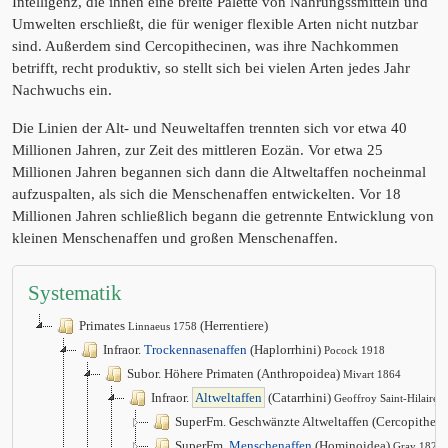
Intelligenz, die ihnen eine breite Palette von Nahrungssmitteln und
Umwelten erschließt, die für weniger flexible Arten nicht nutzbar
sind. Außerdem sind Cercopithecinen, was ihre Nachkommen
betrifft, recht produktiv, so stellt sich bei vielen Arten jedes Jahr
Nachwuchs ein.
Die Linien der Alt- und Neuweltaffen trennten sich vor etwa 40
Millionen Jahren, zur Zeit des mittleren Eozän. Vor etwa 25
Millionen Jahren begannen sich dann die Altweltaffen nocheinmal
aufzuspalten, als sich die Menschenaffen entwickelten. Vor 18
Millionen Jahren schließlich begann die getrennte Entwicklung von
kleinen Menschenaffen und großen Menschenaffen.
Systematik
Primates
(Herrentiere)
Linnaeus 1758
Infraor.
Trockennasenaffen
(Haplorrhini)
Pocock 1918
Subor. Höhere Primaten (Anthropoidea)
Mivart 1864
Infraor.
Altweltaffen
(Catarrhini)
Geoffroy Saint-Hilaire 
SuperFm. Geschwänzte Altweltaffen (Cercopithec
SuperFm.
Menschenaffen
(Hominoidea)
Gray 1825