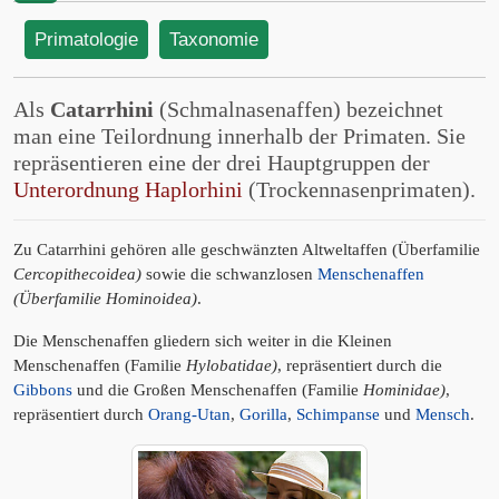
Primatologie
Taxonomie
Als
Catarrhini
(Schmalnasenaffen) bezeichnet
man eine Teilordnung innerhalb der Primaten. Sie
repräsentieren eine der drei Hauptgruppen der
Unterordnung Haplorhini
(Trockennasenprimaten).
Zu Catarrhini gehören alle geschwänzten Altweltaffen (Überfamilie
Cercopithecoidea)
sowie die schwanzlosen
Menschenaffen
(Überfamilie Hominoidea)
.
Die Menschenaffen gliedern sich weiter in die Kleinen
Menschenaffen (Familie
Hylobatidae)
, repräsentiert durch die
Gibbons
und die Großen Menschenaffen (Familie
Hominidae)
,
repräsentiert durch
Orang-Utan
,
Gorilla
,
Schimpanse
und
Mensch
.