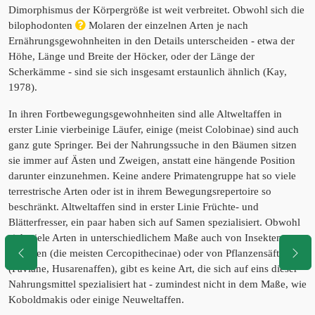
Dimorphismus der Körpergröße ist weit verbreitet. Obwohl sich die
bilophodonten
Molaren der einzelnen Arten je nach
Ernährungsgewohnheiten in den Details unterscheiden - etwa der
Höhe, Länge und Breite der Höcker, oder der Länge der
Scherkämme - sind sie sich insgesamt erstaunlich ähnlich (Kay,
1978).
In ihren Fortbewegungsgewohnheiten sind alle Altweltaffen in
erster Linie vierbeinige Läufer, einige (meist Colobinae) sind auch
ganz gute Springer. Bei der Nahrungssuche in den Bäumen sitzen
sie immer auf Ästen und Zweigen, anstatt eine hängende Position
darunter einzunehmen. Keine andere Primatengruppe hat so viele
terrestrische Arten oder ist in ihrem Bewegungsrepertoire so
beschränkt. Altweltaffen sind in erster Linie Früchte- und
Blätterfresser, ein paar haben sich auf Samen spezialisiert. Obwohl
sich viele Arten in unterschiedlichem Maße auch von Insekten
ernähren (die meisten Cercopithecinae) oder von Pflanzensäften
(Paviane, Husarenaffen), gibt es keine Art, die sich auf eins dieser
Nahrungsmittel spezialisiert hat - zumindest nicht in dem Maße, wie
Koboldmakis oder einige Neuweltaffen.