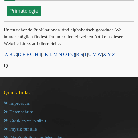
Primatologie
Untenstehende Publikationen sind alphabetisch geordnet. Wo
immer möglich findest Du unter den einzelnen Artikeln dieser
Website Links auf diese Seite.
|
A
|
B
|
C
|
D
|
E
|
F
|
G
|
H
|
I
|
J
|
K
|
L
|
M
|
N
|
O
|
P
|
Q
|
R
|
S
|
T
|
U
|
V
|
W
|
X
|
Y
|
Z
|
Q
Quick links
Impressum
Datenschutz
Cookies verwalten
Physik für alle
Die Evolution des Menschen